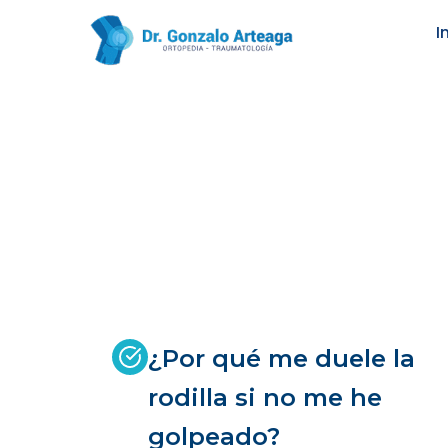
Ir
I
al
contenido
¿Por qué me duele la
rodilla si no me he
golpeado?