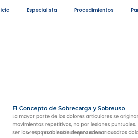
nicio
Especialista
Procedimientos
Pa
El Concepto de Sobrecarga y Sobreuso
La mayor parte de los dolores articulares se origi
movimientos repetitivos, no por lesiones puntuale
ser los responsables de desencadenar cuadros dolor
El tipo de calzado que usas a diario.