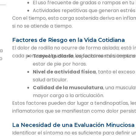
El uso frecuente de gradas o rampas en tu 
Actividades repetitivas que generan estrés
Con el tiempo, esta carga sostenida deriva en infl
si no se atiende a tiempo.
Factores de Riesgo en la Vida Cotidiana
El dolor de rodilla no ocurre de forma aislada; está 
la
cada persona. Algunos de los factores más comunes
Trayecto diario
, especialmente si implica
o
estar de pie por horas.
Nivel de actividad física
, tanto el exces
salud articular.
Calidad de la musculatura
, una muscula
mayor carga a la articulación.
Estos factores pueden dar lugar a tendinopatías, le
inflamatorios que se manifiestan como dolor persist
La Necesidad de una Evaluación Minuciosa
Identificar el síntoma no es suficiente para definir 